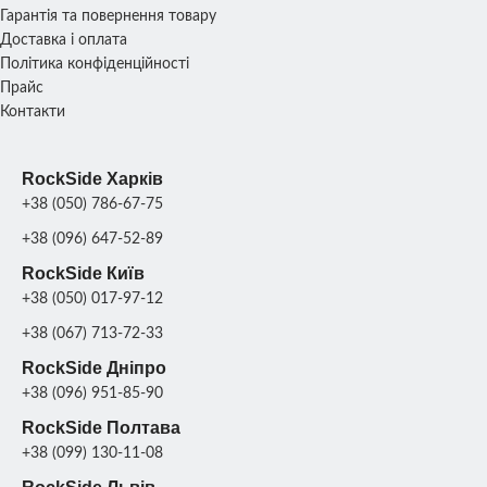
Гарантія та повернення товару
Доставка і оплата
Політика конфіденційності
Сірий
,
Червоний
,
Сірий
,
Червоний
,
КОЛІР
КОЛІР
Оливковий
,
Оливковий
,
Прайс
Коричневий
,
Чорний
Коричневий
,
Чорний
Контакти
СКЛАД
СКЛАД
Харків
Харків
RockSide Харків
+38 (050) 786-67-75
+38 (096) 647-52-89
RockSide Київ
+38 (050) 017-97-12
+38 (067) 713-72-33
RockSide Дніпро
+38 (096) 951-85-90
RockSide Полтава
+38 (099) 130-11-08