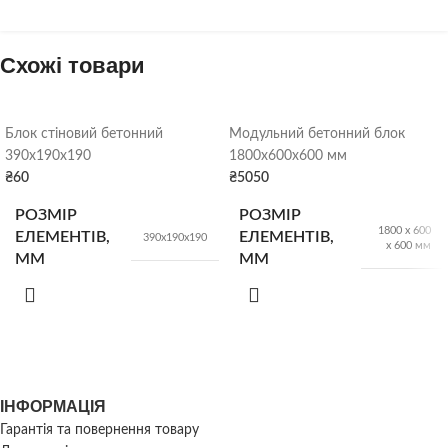
Схожі товари
Блок стіновий бетонний
Модульний бетонний блок
390х190х190
1800х600х600 мм
₴
60
₴
5050
РОЗМІР
РОЗМІР
1800 х 600
ЕЛЕМЕНТІВ,
ЕЛЕМЕНТІВ,
390х190х190
х 600 мм
ММ
ММ
КІЛЬК. У
ВАГА
1560 кг
75
штук
ПІДДОНІ
ІНФОРМАЦІЯ
ВАГА
16 кг/шт
Гарантія та повернення товару