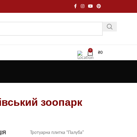
0
₴
0
івський зоопарк
ІЯ
Тротуарна плитка “Палуба”