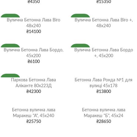
₴
4350
₴
15350
Вулична Бетонна Лава Biro
Вулична Бетонна Лава Biro +,
НОВИНКА
НОВИНКА
48x240
48x240
₴
14100
Вулична Бетонна Лава Бордо,
Вулична Бетонна Лава Бордо
НОВИНКА
НОВИНКА
45x200
+, 45x200
₴
6100
Паркова Бетонна Лава
Бетонна Лава Ронда №1 для
НОВИНКА
Аліканте 80x223Д
вулиці 45x178
₴
42300
₴
13800
Бетонна вулична лава
Бетонна вулична лава
Маракеш "А", 45x240
Маракеш "Б", 45x24
₴
25750
₴
28650