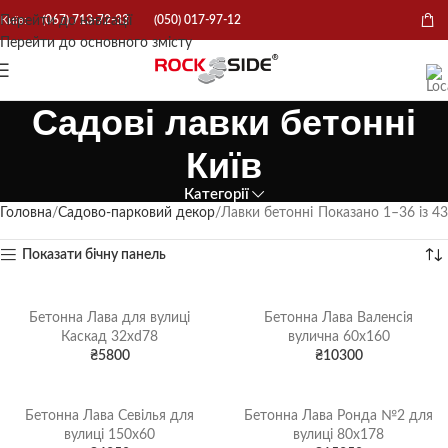
Перейти до навігації
Київ:
(067) 713-72-33
(050) 017-97-12
Перейти до основного змісту
Садові лавки бетонні
Київ
Категорії
Головна
Садово-парковий декор
Лавки бетонні
Показано 1–36 із 43
Показати бічну панель
Бетонна Лава для вулиці
Бетонна Лава Валенсія
Каскад 32xd78
вулична 60х160
₴
5800
₴
10300
Бетонна Лава Севілья для
Бетонна Лава Ронда №2 для
вулиці 150х60
вулиці 80x178