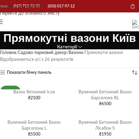
Перейти до навігації
Київ:
(067) 713-72-33
(050) 017-97-12
Перейти до основного змісту
Прямокутні вазони Київ
Категорії
Головна
Садово-парковий декор
Вазони
Прямокутні вазони
Відображаються усі з 26 результатів
Показати бічну панель
Вазон бетонний Ісла
Вуличний Бетонний Вазон
НОВИНКА
₴
2100
Барселона XL
₴
6500
Вуличний Бетонний Вазон
Вуличний Бетонний Вазон
Барселона L
Лісабон S
₴
5500
₴
1950