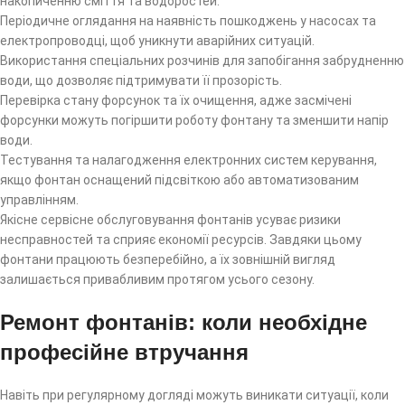
накопиченню сміття та водоростей.
Періодичне оглядання на наявність пошкоджень у насосах та
електропроводці, щоб уникнути аварійних ситуацій.
Використання спеціальних розчинів для запобігання забрудненню
води, що дозволяє підтримувати її прозорість.
Перевірка стану форсунок та їх очищення, адже засмічені
форсунки можуть погіршити роботу фонтану та зменшити напір
води.
Тестування та налагодження електронних систем керування,
якщо фонтан оснащений підсвіткою або автоматизованим
управлінням.
Якісне сервісне обслуговування фонтанів усуває ризики
несправностей та сприяє економії ресурсів. Завдяки цьому
фонтани працюють безперебійно, а їх зовнішній вигляд
залишається привабливим протягом усього сезону.
Ремонт фонтанів: коли необхідне
професійне втручання
Навіть при регулярному догляді можуть виникати ситуації, коли