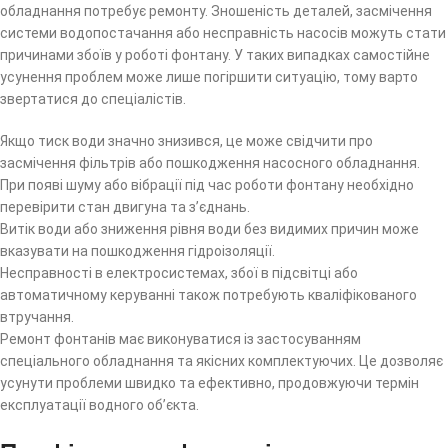
обладнання потребує ремонту. Зношеність деталей, засмічення
системи водопостачання або несправність насосів можуть стати
причинами збоїв у роботі фонтану. У таких випадках самостійне
усунення проблем може лише погіршити ситуацію, тому варто
звертатися до спеціалістів.
Якщо тиск води значно знизився, це може свідчити про
засмічення фільтрів або пошкодження насосного обладнання.
При появі шуму або вібрації під час роботи фонтану необхідно
перевірити стан двигуна та з’єднань.
Витік води або зниження рівня води без видимих причин може
вказувати на пошкодження гідроізоляції.
Несправності в електросистемах, збої в підсвітці або
автоматичному керуванні також потребують кваліфікованого
втручання.
Ремонт фонтанів має виконуватися із застосуванням
спеціального обладнання та якісних комплектуючих. Це дозволяє
усунути проблеми швидко та ефективно, продовжуючи термін
експлуатації водного об’єкта.