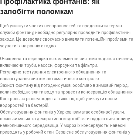
Профілактика фонтанів: як
запобігти поломкам
Щоб уникнути частих несправностей та продовжити термін
служби фонтану, необхідно регулярно проводити профілактичні
заходи. Це дозволяє своєчасно виявляти потенційні проблеми та
усувати їх на ранніх стадіях.
Очищення та перевірка всіх елементів системи водопостачання,
включаючи труби, насоси, форсунки та фільтри.
Регулярне тестування електронного обладнання та
налаштування систем автоматичного контролю.
Захист фонтану від погодних умов, особливо в зимовий період,
коли необхідно злити воду та провести консервацію обладнання.
Контроль за рівнем води та її якістю, щоб уникнути появи
водоростей та бактерій.
Обслуговування фонтанів у Харкові вимагає особливої уваги,
оскільки міські та декоративні водні об’єкти піддаються впливу
навколишнього середовища. У мороз їх консервують: навесні
приводять у робочий стан. Сервісне обслуговування фонтанів у