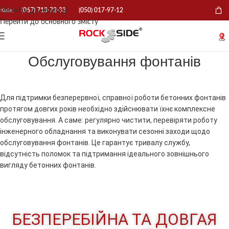
Перейти до навігації
Київ:
(067) 713-72-33
(050) 017-97-12
Перейти до основного змісту
Обслуговування фонтанів
Для підтримки безперервної, справної роботи бетонних фонтанів
протягом довгих років необхідно здійснювати їхнє комплексне
обслуговування. А саме: регулярно чистити, перевіряти роботу
інженерного обладнання та виконувати сезонні заходи щодо
обслуговування фонтанів. Це гарантує тривалу службу,
відсутність поломок та підтримання ідеального зовнішнього
вигляду бетонних фонтанів.
БЕЗПЕРЕБІЙНА ТА ДОВГАЯ