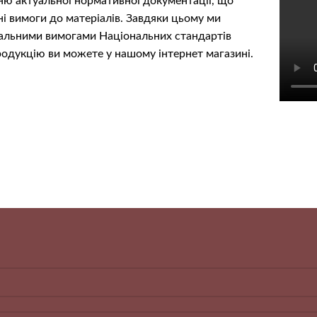
ню актуальної нормативної документації, що
і вимоги до матеріалів. Завдяки цьому ми
туальними вимогами Національних стандартів
родукцію ви можете у
нашому інтернет магазині
.