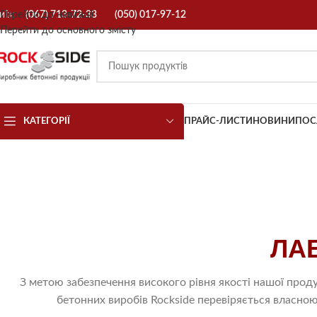
иїв:
Перейти до навігації
(067) 713-72-33
(050) 017-97-12
Перейти до основного змісту
КАТЕГОРІЇ
ПРАЙС-ЛИСТИ
НОВИНИ
ПОС
ЛА
З метою забезпечення високого рівня якості нашої прод
бетонних виробів Rockside перевіряється власн