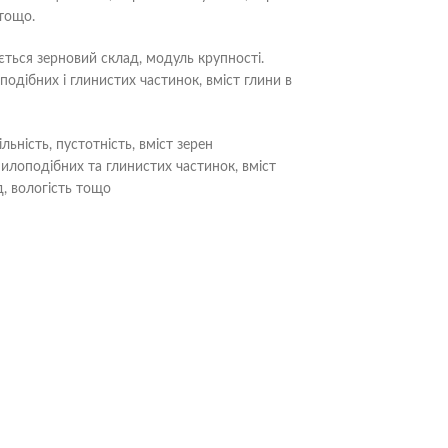
 тощо.
ється зерновий склад, модуль крупності.
подібних і глинистих частинок, вміст глини в
ьність, пустотність, вміст зерен
пилоподібних та глинистих частинок, вміст
д, вологість тощо