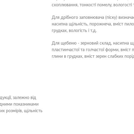
схоплювання, тонкості помелу, вологості
Для дрібного заповнювача (піску) визнача
насипна щільність, порожнеча, вміст пило
грудках, вологість і т.д.
Для щебеню - зерновий склад, насипна щіл
пластинчастої та голчастої форми, вміст 
глини в грудках, вміст зерен слабких порі
укції, залежно від
хідними показниками
их розмірів, щільність