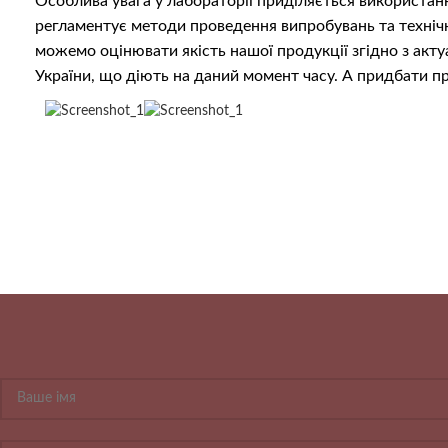
Особлива увага у лабораторії приділяється використан
регламентує методи проведення випробувань та технічн
можемо оцінювати якість нашої продукції згідно з ак
України, що діють на даний момент часу. А придбати п