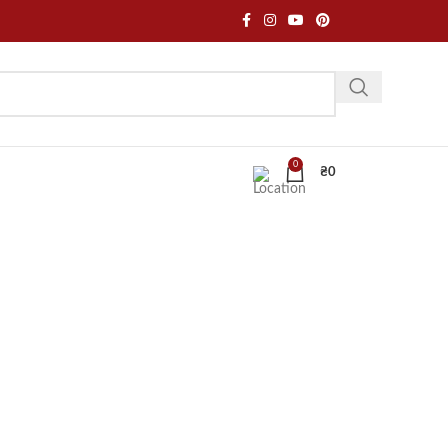
0
₴
0