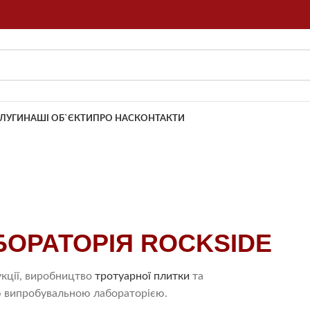
ЛУГИ
НАШІ ОБ`ЄКТИ
ПРО НАС
КОНТАКТИ
БОРАТОРІЯ ROCKSIDE
укції, виробництво
тротуарної плитки
та
ою випробувальною лабораторією.