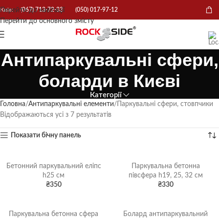
Перейти до навігації
Київ:
(067) 713-72-33
(050) 017-97-12
Перейти до основного змісту
Антипаркувальні сфери,
боларди в Києві
Категорії
Головна
Антипаркувальні елементи
Паркувальні сфери, стовпчики
Відображаються усі з 7 результатів
Показати бічну панель
Бетонний паркувальний еліпс
Паркувальна бетонна
h25 см
півсфера h19, 25, 32 см
₴
350
₴
330
Паркувальна бетонна сфера
Болард антипаркувальний