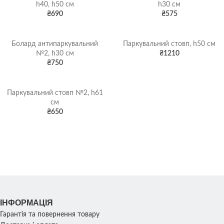
h40, h50 см
h30 см
₴
690
₴
575
Болард антипаркувальний
Паркувальний стовп, h50 см
№2, h30 см
₴
1210
₴
750
Паркувальний стовп №2, h61
см
₴
650
ІНФОРМАЦІЯ
Гарантія та повернення товару