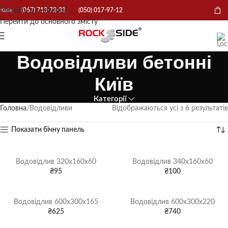
Перейти до навігації
Київ:
(067) 713-72-33
(050) 017-97-12
Перейти до основного змісту
Водовідливи бетонні
Київ
Категорії
Головна
Водовідливи
Відображаються усі з 6 результатів
Показати бічну панель
Водовідлив 320х160х60
Водовідлив 340х160х60
₴
95
₴
100
Водовідлив 600х300х165
Водовідлив 600х300х220
₴
625
₴
740