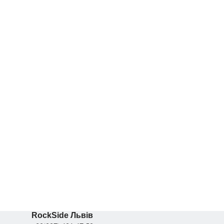
Бетонний декор
Бетонний декор
їв. Ресторан
Харків, парк Шевченка
RockSide Львів