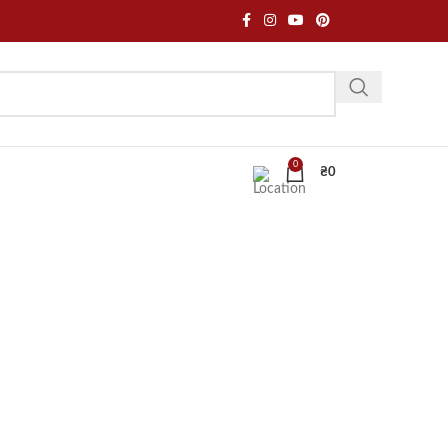
0
₴
0