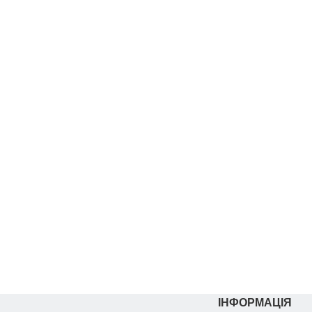
Бетонний декор
Бетонний де
Ресторан
Київ. Рест
MAMENORI Львів
“Момент
ІНФОРМАЦІЯ