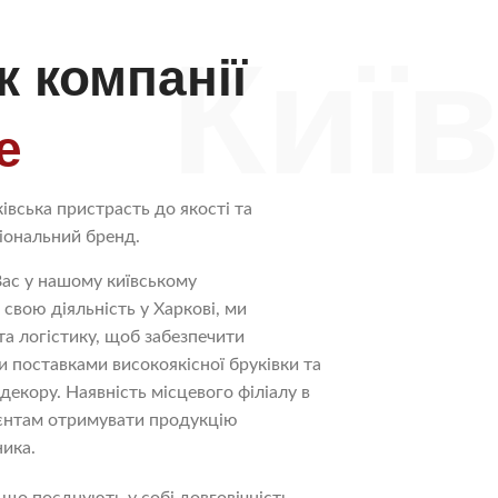
Киї
к компанії
e
рківська пристрасть до якості та
іональний бренд.
Вас у нашому київському
свою діяльність у Харкові, ми
а логістику, щоб забезпечити
 поставками високоякісної бруківки та
екору. Наявність місцевого філіалу в
ієнтам отримувати продукцію
ника.