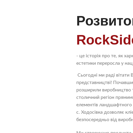
Розвито
RockSid
- це історія про те, як ха
естетики переросла у нац
Сьогодні ми раді вітати 
представництві! Почавши 
розширили виробництво т
столичний регіон прямими
елементів ландшафтного д
с. Ходосівка дозволяє кл
безпосередньо від вироб