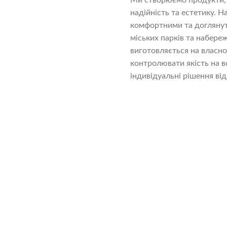
Ми створюємо продукти, 
надійність та естетику. 
комфортними та доглянути
міських парків та набере
виготовляється на власн
контролювати якість на в
індивідуальні рішення ві
Асортимент продукції
паркани
Садово-парковий декор
 двосторонні плити.
Вуличні бетонні вазони, лавки, парклети.
Різноманітні форми та розміри.
Лабораторія RockSide