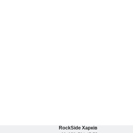
кор
Бетонний декор
оран
Харків. Лопанська
Ки
и”
набережна
СЕРТИФІКАТИ ВІДПОВІДНОСТІ
RockSide Харків