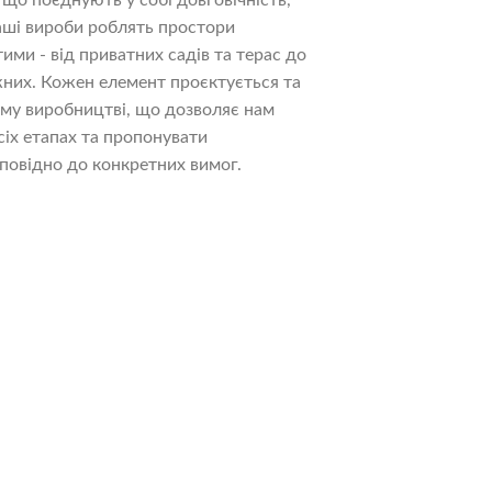
що поєднують у собі довговічність,
Наші вироби роблять простори
ми - від приватних садів та терас до
жних. Кожен елемент проєктується та
ому виробництві, що дозволяє нам
сіх етапах та пропонувати
дповідно до конкретних вимог.
Фонтани
Садово-паркові фонтани з басейном та
без, класика й сучасний лофт.