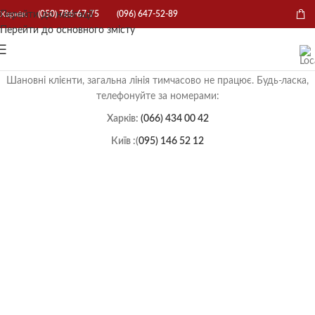
Перейти до навігації
Харків:
(050) 786-67-75
(096) 647-52-89
Перейти до основного змісту
Шановні клієнти, загальна лінія тимчасово не працює. Будь-ласка,
телефонуйте за номерами:
Харків:
(066) 434 00 42
Київ :(
095) 146 52 12