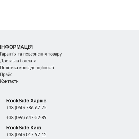
РОЗМІР ПЛИТИ
РОЗМІР ПЛИТИ
200х 50 см
200х 
МАТЕРІАЛ
МАТЕРІАЛ
Склопластик + метал;
Склопластик + ме
ІНФОРМАЦІЯ
Гарантія та повернення товару
Доставка і оплата
Політика конфіденційності
Прайс
Контакти
RockSide Харків
+38 (050) 786-67-75
+38 (096) 647-52-89
RockSide Київ
+38 (050) 017-97-12