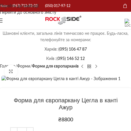
Перейти до навігації
Київ:
(067) 713-72-33
(050) 017-97-12
Перейти до основного змісту
Шановні клієнти, загальна лінія тимчасово не працює. Будь-ласка,
телефонуйте за номерами:
Харків:
(095) 106 47 87
Київ :(
095) 146 52 12
Головна
Форми
Форми для європарканів
Натисніть, щоб збільшити
Форма для європаркану Цегла в канті
Ажур
₴
8800