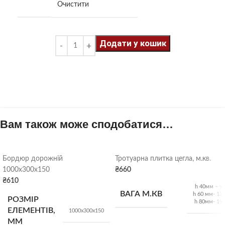
Очистити
Додати у кошик
Вам також може сподобатися…
Бордюр дорожній
Тротуарна плитка цегла, м.кв.
1000х300х150
₴
660
₴
610
h 40мм – 95
ВАГА М.КВ
h 60 мм- 135
РОЗМІР
h 80мм- 198
ЕЛЕМЕНТІВ,
1000х300х150
ММ