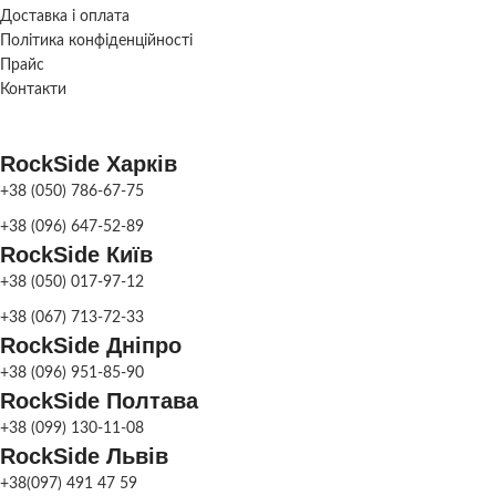
Білий
,
Жовтий
,
Кол
ВАГА
ВАГА
24 кг/шт
66 кг/шт
Доставка і оплата
М
Політика конфіденційності
Прайс
Сірий
,
Червоний
,
Сірий
,
Червоний
,
Для легко
Контакти
КОЛІР
КОЛІР
ПРИЗНАЧЕННЯ
Оливковий
,
Оливковий
,
автомобі
Коричневий
,
Чорний
Коричневий
,
Чорний
Для пішохід
ПЛИТКИ
RockSide Харків
СКЛАД
СКЛАД
Київ
Київ
+38 (050) 786-67-75
ВИД ПЛИТКИ
Це
+38 (096) 647-52-89
RockSide Київ
ФАСКА
З фас
+38 (050) 017-97-12
+38 (067) 713-72-33
RockSide Дніпро
ВОДОПОГЛИНАННЯ
біл
+38 (096) 951-85-90
RockSide Полтава
+38 (099) 130-11-08
МОРОЗОСТІЙКІСТЬ
F
RockSide Львів
+38(097) 491 47 59