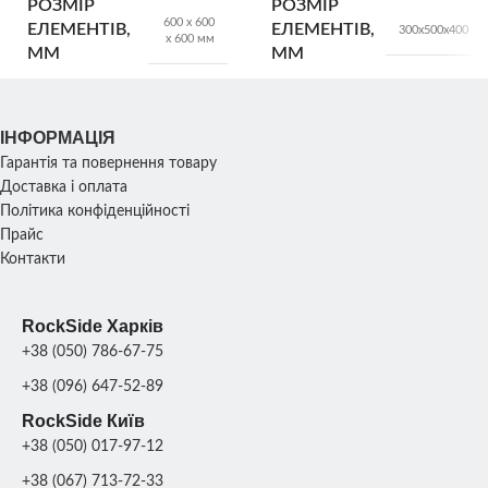
РОЗМІР
РОЗМІР
600 х 600
ЕЛЕМЕНТІВ,
ЕЛЕМЕНТІВ,
300х500х400
х 600 мм
ВИТРАТА
12,5шт/м.кв
ММ
ММ
Сірий
,
Оливковий
,
КОЛІР
ВАГА
ВАГА
520 кг
54 кг/шт
Коричневий
,
Чорний
ІНФОРМАЦІЯ
Гарантія та повернення товару
Доставка і оплата
СКЛАД
Київ
Політика конфіденційності
Прайс
Контакти
RockSide Харків
+38 (050) 786-67-75
+38 (096) 647-52-89
RockSide Київ
+38 (050) 017-97-12
+38 (067) 713-72-33