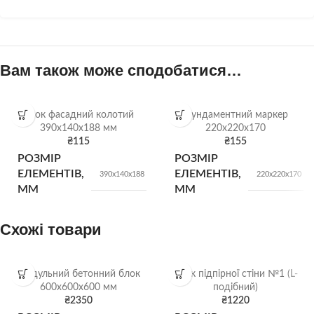
Вам також може сподобатися…
Блок фасадний колотий
Фундаментний маркер
390х140х188 мм
220х220х170
₴
115
₴
155
РОЗМІР
РОЗМІР
ЕЛЕМЕНТІВ,
ЕЛЕМЕНТІВ,
390х140х188
220х220х170
ММ
ММ
Схожі товари
КІЛЬК. У
КІЛЬК. У
84
100
штуки
штук
ПІДДОНІ
ПІДДОНІ
Модульний бетонний блок
Блок підпірної стіни №1 (L-
600х600х600 мм
подібний)
ВАГА
ВАГА
14 кг/шт
12.5 кг/шт
₴
2350
₴
1220