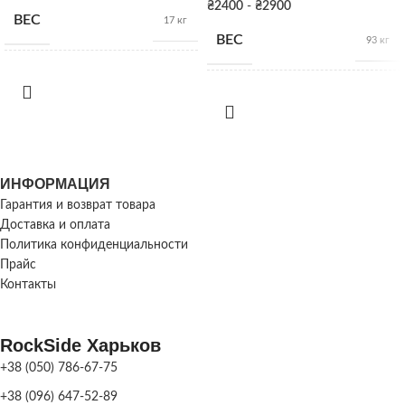
₴
2400
-
₴
2900
ВЕС
17 кг
ВЕС
93 кг
РАЗМЕРЫ
27см х 35Д
РАЗМЕРЫ
29см х 70Д
Серая
ПОКРАСКА
патина
,
Серая
ДЕКОРА
ПОКРАСКА
Цвет
патина
,
ДЕКОРА
ИНФОРМАЦИЯ
Цвет
Гарантия и возврат товара
Доставка и оплата
Политика конфиденциальности
Прайс
Контакты
RockSide Харьков
+38 (050) 786-67-75
+38 (096) 647-52-89