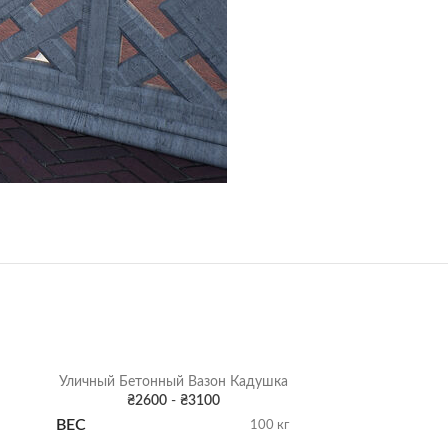
Уличный Бетонный Вазон Кадушка
Уличный Бет
₴
2600
-
₴
3100
₴
ВЕС
100 кг
РАЗМЕР