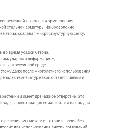
 современной технологии армирования
ной стальной арматуры, фиброволокно
е бетона, создавая микроструктурную сетку,
 во время усадки бетона,
зкам, ударам и деформациям,
сть к агрессивной среде.
оэтому даже после многолетнего использования
репадах температур вазон остается целым и
 растений и имеет дренажное отверстие. Это
 воды, предотвращая ее застой, что важно для
го решения, мы можем изготовить вазон без
одходит для использования внутри помещений,