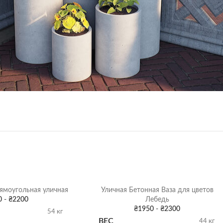
ямоугольная уличная
Уличная Бетонная Ваза для цветов
0
-
₴
2200
Лебедь
₴
1950
-
₴
2300
54 кг
ВЕС
44 кг