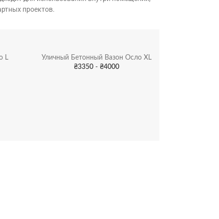
артных проектов.
о L
Уличный Бетонный Вазон Осло XL
₴
3350
-
₴
4000