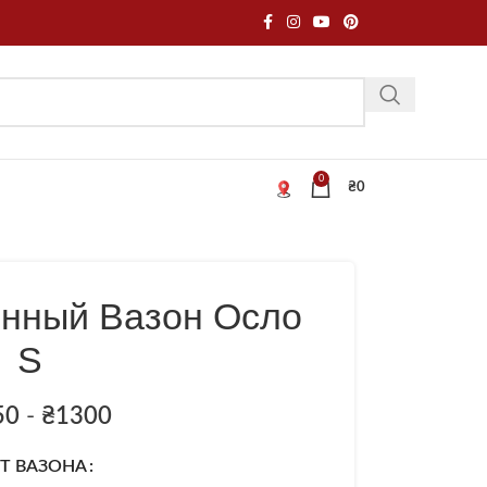
0
₴
0
онный Вазон Осло
S
50
-
₴
1300
Т ВАЗОНА