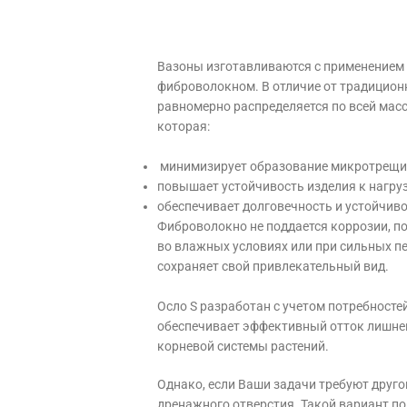
Вазоны изготавливаются с применением
фиброволокном. В отличие от традицион
равномерно распределяется по всей масс
которая:
минимизирует образование микротрещин
повышает устойчивость изделия к нагру
обеспечивает долговечность и устойчиво
Фиброволокно не поддается коррозии, п
во влажных условиях или при сильных пе
сохраняет свой привлекательный вид.
Осло S разработан с учетом потребностей
обеспечивает эффективный отток лишней
корневой системы растений.
Однако, если Ваши задачи требуют друго
дренажного отверстия. Такой вариант п