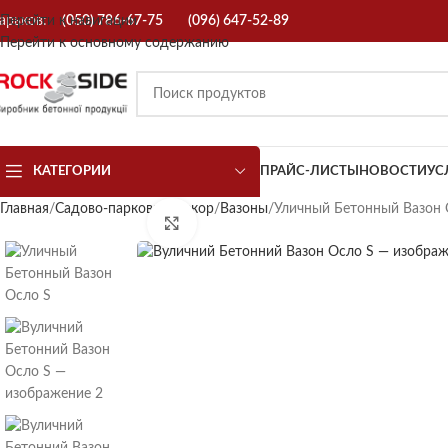
арьков:
Перейти к навигации
(050) 786-67-75
(096) 647-52-89
Перейти к основному содержанию
КАТЕГОРИИ
ПРАЙС-ЛИСТЫ
НОВОСТИ
УС
Главная
Садово-парковый декор
Вазоны
Уличный Бетонный Вазон 
Нажмите, чтобы увеличить