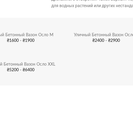
для водных растений или других нестанд
ый Бетонный Вазон Осло M
Уличный Бетонный Вазон Осл
₴
1600
-
₴
1900
₴
2400
-
₴
2900
й Бетонный Вазон Осло XXL
₴
5200
-
₴
6400