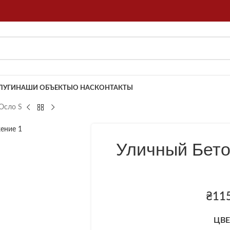
ЛУГИ
НАШИ ОБЪЕКТЫ
О НАС
КОНТАКТЫ
Осло S
Уличный Бет
₴
11
ЦВЕ