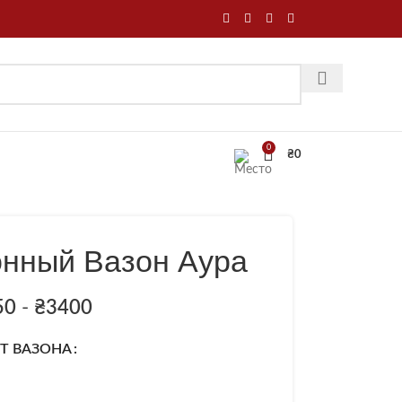
0
₴
0
онный Вазон Аура
50
-
₴
3400
Т ВАЗОНА