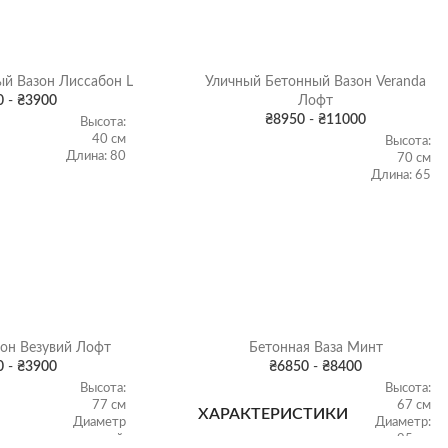
й Вазон Лиссабон L
Уличный Бетонный Вазон Veranda
0
-
₴
3900
Лофт
₴
8950
-
₴
11000
Высота:
40 см
Высота:
Длина: 80
70 см
см
Длина: 65
ТИКИ
Ширина:
см
40 см
Ширина:
ХАРАКТЕРИСТИКИ
Об'ем: 78
65 см
л
Об'ем:
214 л
Вес: 315
кг
103 кг
он Везувий Лофт
Бетонная Ваза Минт
ЦВЕТ ВАЗОНА
Бетон
,
Цвет
Бетон
,
Серый гранит
,
0
-
₴
3900
₴
6850
-
₴
8400
Черный гранит
,
Высота:
Высота:
Коричневый гранит
,
77 см
67 см
ХАРАКТЕРИСТИКИ
Цвет
Диаметр
Диаметр:
верхний:
95 см