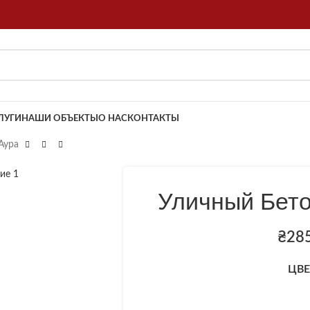
ЛУГИ
НАШИ ОБЪЕКТЫ
О НАС
КОНТАКТЫ
Аура
Уличный Бет
₴
28
ЦВЕ