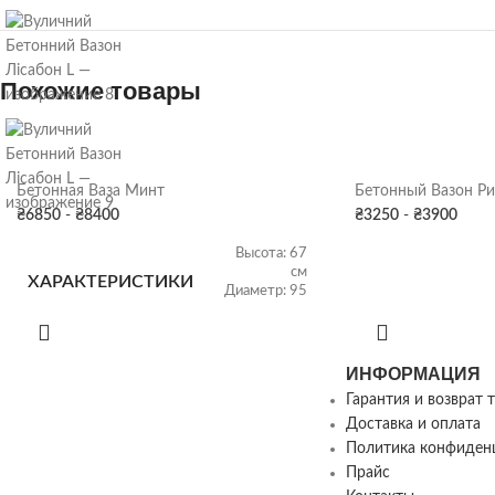
Похожие товары
Бетонная Ваза Минт
Бетонный Вазон Ри
₴
6850
-
₴
8400
₴
3250
-
₴
3900
Высота: 67
см
ХАРАКТЕРИСТИКИ
Диаметр: 95
см
ХАРАКТЕРИС
ИНФОРМАЦИЯ
ВЕС
270 кг
Гарантия и возврат 
Доставка и оплата
ЦВЕТ
Политика конфиден
Бетон
,
Серый гранит
,
ВЕС
Черный гранит
,
Цвет
ВАЗОНА
Прайс