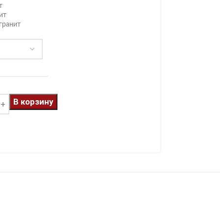
т
ит
гранит
В корзину