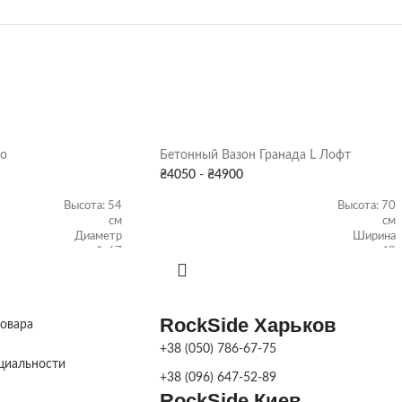
о
Бетонный Вазон Гранада L Лофт
₴
4050
-
₴
4900
Высота: 54
Высота: 70
см
см
Диаметр
Ширина
верхний: 67
верхняя: 48
ТИКИ
ХАРАКТЕРИСТИКИ
см
см
Диаметр
Ширина
нижний: 44
нижняя: 35
см
см
RockSide Харьков
товара
Об'ем: 65 л
Об'ем: 75 л
+38 (050) 786-67-75
циальности
+38 (096) 647-52-89
ВЕС
120 кг
158 кг
RockSide Киев