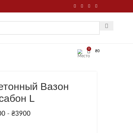
0
₴
0
етонный Вазон
сабон L
00
-
₴
3900