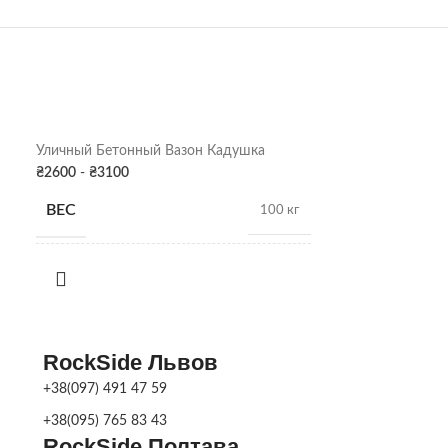
Уличный Бетонный Вазон Кадушка
Бетонная уличн
₴
2600
-
₴
3100
₴
2400
-
₴
2900
ВЕС
ВЕС
100 кг
РАЗМЕРЫ
РАЗМЕРЫ
48 х 60 х 60 см
ПОКРАСКА
ПОКРАСКА
Серая патина
,
RockSide Львов
Цвет
ДЕКОРА
ДЕКОРА
+38(097) 491 47 59
+38(095) 765 83 43
RockSide Полтава