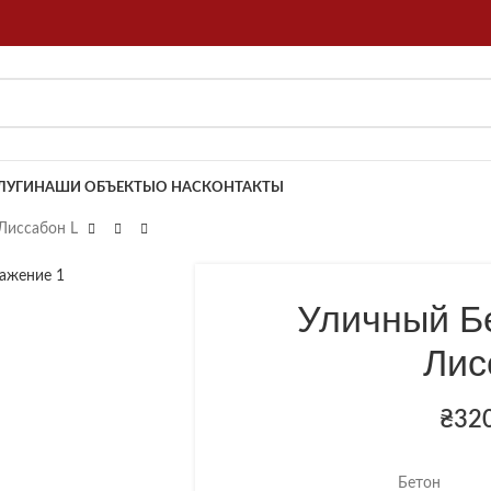
ЛУГИ
НАШИ ОБЪЕКТЫ
О НАС
КОНТАКТЫ
Лиссабон L
Уличный Б
Лис
₴
32
Бетон