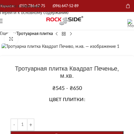
Перейти к навигации
Харьков:
(050) 786-67-75
(096) 647-52-89
Перейти к основному содержанию
Главная
Тротуарная плитка
Нажмите, чтобы увеличить
Тротуарная плитка Квадрат Печенье,
м.кв.
₴
545
-
₴
650
ЦВЕТ ПЛИТКИ