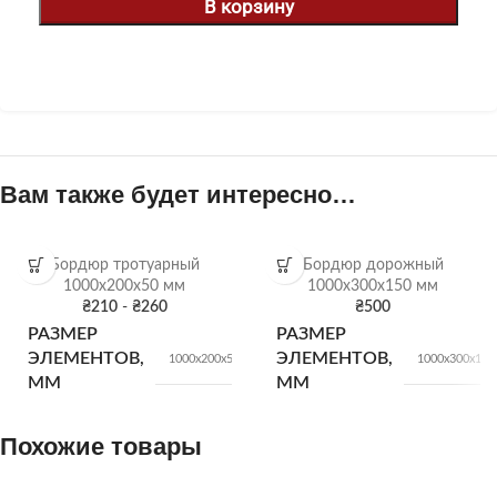
В корзину
Вам также будет интересно…
Бордюр тротуарный
Бордюр дорожный
1000х200х50 мм
1000х300х150 мм
₴
210
-
₴
260
₴
500
РАЗМЕР
РАЗМЕР
ЭЛЕМЕНТОВ,
ЭЛЕМЕНТОВ,
1000х200х50
1000х300х150
ММ
ММ
Похожие товары
КОЛ-ВО В
КОЛ-ВО В
66
18
шт.
шт.
ПОДДОНЕ
ПОДДОНЕ