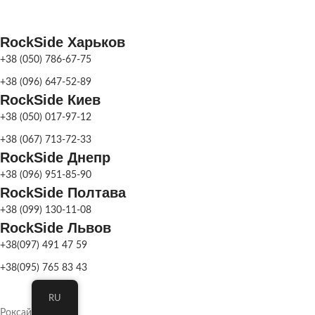
ДОСТАВКА
разобранном виде
Поставляется в
ДОСТАВКА
разобранном виде
RockSide Харьков
ПОКРАСКА
Серая патина
,
+38 (050) 786-67-75
Цвет
ДЕКОРА
ПОКРАСКА
Серая патина
,
+38 (096) 647-52-89
Цвет
ДЕКОРА
RockSide Киев
МАТЕРИАЛ
Бетон
+38 (050) 017-97-12
МАТЕРИАЛ
Бетон
+38 (067) 713-72-33
RockSide Днепр
СКЛАД
Харьков
+38 (096) 951-85-90
Фонтан
парковый
,
НАЗНАЧЕНИЕ
RockSide Полтава
Фонтан
садовый
+38 (099) 130-11-08
RockSide Львов
+38(097) 491 47 59
СКЛАД
Харьков
+38(095) 765 83 43
RU
Роксайд © 2026