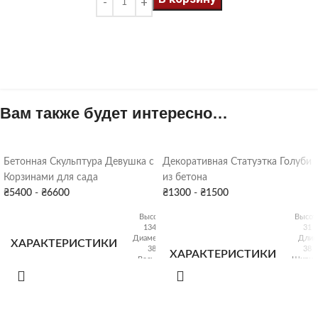
Вам также будет интересно…
Бетонная Скульптура Девушка с
Декоративная Статуэтка Голуби
Корзинами для сада
из бетона
₴
5400
-
₴
6600
₴
1300
-
₴
1500
Высота:
Высот
134 см
31 
Диаметр:
Длин
ХАРАКТЕРИСТИКИ
38 см
38 
ХАРАКТЕРИСТИКИ
Вес: 153
Ширин
кг
19 
Вес: 
ПОКРАСКА
Серая патина
,