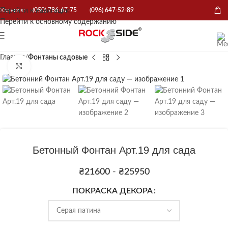
Перейти к навигации
Харьков:
(050) 786-67-75
(096) 647-52-89
Перейти к основному содержанию
Главная
Фонтаны садовые
Нажмите, чтобы увеличить
Бетонный Фонтан Арт.19 для сада
₴
21600
-
₴
25950
ПОКРАСКА ДЕКОРА