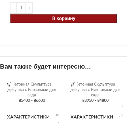
В корзину
Вам также будет интересно…
Бетонная Скульптура
Бетонная Скульптура
Девушка с Корзинами для
Девушка с Кувшинами для
сада
сада
₴
5400
-
₴
6600
₴
3950
-
₴
4800
Высота:
Выс
134 см
13
Диаметр:
Диам
ХАРАКТЕРИСТИКИ
ХАРАКТЕРИСТИКИ
38 см
3
Вес: 153
Ве