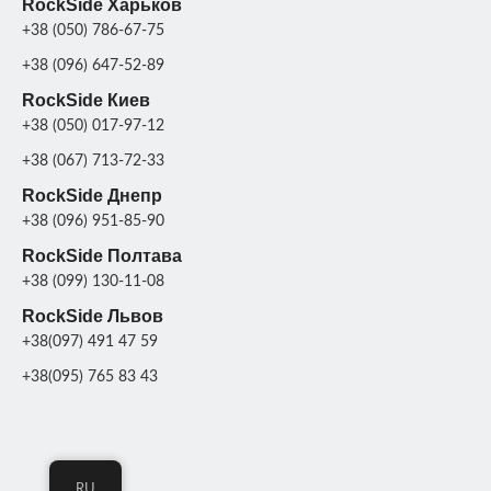
RockSide Харьков
ДОСТАВКА
разобранном ви
+38 (050) 786-67-75
ПОКРАСКА
+38 (096) 647-52-89
Серая патина
,
ПОКРАСКА
Цвет
Серая патин
ДЕКОРА
RockSide Киев
Цв
ДЕКОРА
+38 (050) 017-97-12
МАТЕРИАЛ
+38 (067) 713-72-33
Бетон
МАТЕРИАЛ
Бет
RockSide Днепр
+38 (096) 951-85-90
СКЛАД
Харьков
Фонт
RockSide Полтава
парковы
НАЗНАЧЕНИЕ
Фонт
+38 (099) 130-11-08
садов
RockSide Львов
+38(097) 491 47 59
СКЛАД
Харьк
+38(095) 765 83 43
RU