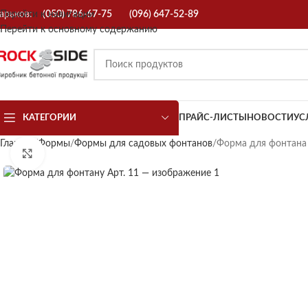
арьков:
Перейти к навигации
(050) 786-67-75
(096) 647-52-89
Перейти к основному содержанию
КАТЕГОРИИ
ПРАЙС-ЛИСТЫ
НОВОСТИ
УС
Главная
Формы
Формы для садовых фонтанов
Форма для фонтана 
Нажмите, чтобы увеличить