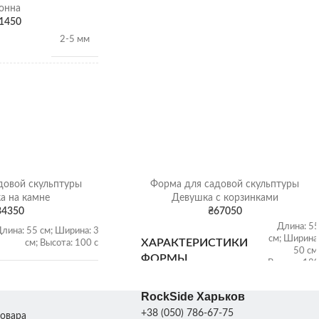
онна
1450
2-5 мм
1,28 т/
м3
Гранитный щебень
довой скульптуры
Форма для садовой скульптуры
Щебень насыпью
а на камне
Девушка с корзинками
34350
₴
67050
Длина: 5
лина: 55 см; Ширина: 35
см; Ширина
ХАРАКТЕРИСТИКИ
см; Высота: 100 см
50 см
ФОРМЫ
Высота: 18
см; Вес: 30 к
15 кг
RockSide Харьков
+38 (050) 786-67-75
товара
Размер