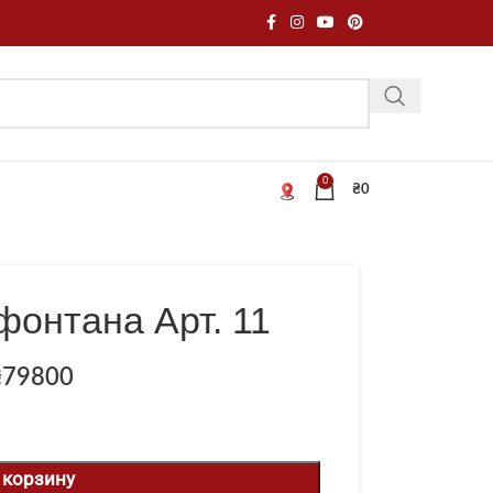
0
₴
0
фонтана Арт. 11
₴
79800
 корзину