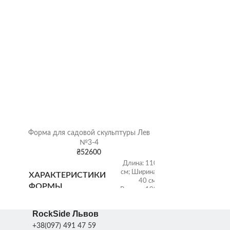
Форма для садовой скульптуры Лев
Форма дл
№3-4
₴
52600
5
Длина: 110
ХАРАКТЕР
:
см; Ширина:
ХАРАКТЕРИСТИКИ
ФОРМЫ
;
40 см;
ФОРМЫ
0
Высота: 100
г
см; Вес: 30 кг
RockSide Львов
+38(097) 491 47 59
ХАРАКТЕР
:
Размер: