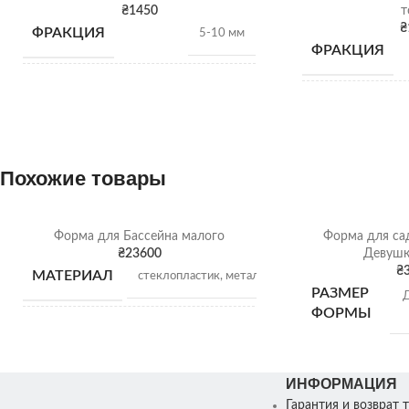
₴
1450
т
₴
ФРАКЦИЯ
5-10 мм
ФРАКЦИЯ
НАСЫПНАЯ
1,28 т/
НАСЫПНАЯ
м3
ПЛОТНОСТЬ
ПЛОТНОСТЬ
ВИД
Гранитный щебень
Похожие товары
ВИД
ОТГРУЗКА
Щебень насыпью
Форма для Бассейна малого
Форма для са
ОТГРУЗКА
₴
23600
Девушк
₴
МАТЕРИАЛ
стеклопластик, металл
РАЗМЕР
Д
ФОРМЫ
Диаметр бассейна:
РАЗМЕР
внутренний: 180 см;
Внешний: 270 см;
ВЕС ФОРМЫ
ИНФОРМАЦИЯ
Гарантия и возврат 