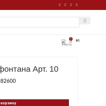
0
₴
0
фонтана Арт. 10
₴
82600
 корзину