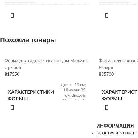
НАСЫПНАЯ
НАСЫПНАЯ
1,28 т/
м3
ПЛОТНОСТЬ
ПЛОТНОСТЬ
Похожие товары
ВИД
ВИД
Гранитный щебень
ОТГРУЗКА
ОТГРУЗКА
Форма для садовой скульптуры Мальчик
Форма для садовой
Щебень насыпью
с рыбой
Ричард
₴
17550
₴
35700
Длина: 40 см;
Ширина: 25
ХАРАКТЕРИСТИКИ
ХАРАКТЕРИС
см; Высота:
ФОРМЫ
ФОРМЫ
60 см; Вес: 8
кг
Размер:
ИНФОРМАЦИЯ
ХАРАКТЕРИСТИКИ
ХАРАКТЕРИС
24х21х50 см;
СКУЛЬПТУРЫ
СКУЛЬПТУРЫ
Гарантия и возврат 
Вес: 13 кг