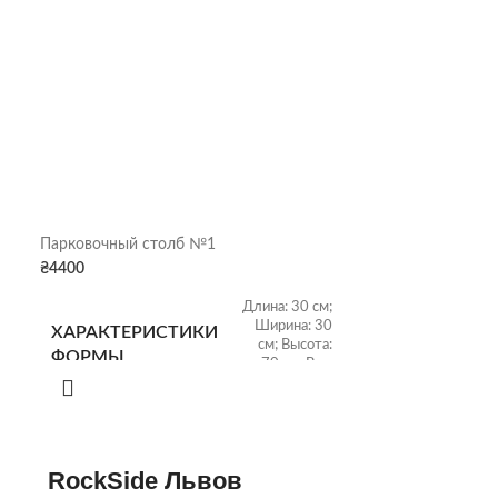
Парковочный столб №1
Форма для ули
₴
4400
₴
6700
Длина: 30 см;
Ширина: 30
ХАРАКТЕРИСТИКИ
ХАРАКТЕРИ
см; Высота:
ФОРМЫ
ФОРМЫ
70 см; Вес:
10 кг
Размер:
ХАРАКТЕРИСТИКИ
ХАРАКТЕРИ
25х25х50 см;
RockSide Львов
СТОЛБА
УРНЫ
Вес: 45 кг;