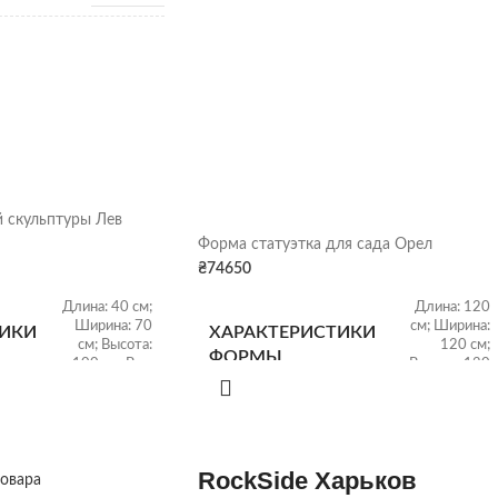
1,28 т/
м3
Гранитный щебень
 скульптуры Лев
Щебень насыпью
Форма статуэтка для сада Орел
₴
74650
Длина: 40 см;
Длина: 120
Ширина: 70
см; Ширина:
ТИКИ
ХАРАКТЕРИСТИКИ
см; Высота:
120 см;
ФОРМЫ
100 см; Вес:
Высота: 120
20 кг
см; Вес: 40 кг
Размер:
Размер:
ТИКИ
ХАРАКТЕРИСТИКИ
30х42х73 см;
102х43х105
RockSide Харьков
товара
Вес: 80 кг;
см; Вес: 155
СКУЛЬПТУРЫ