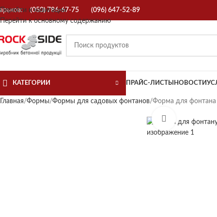
арьков:
Перейти к навигации
(050) 786-67-75
(096) 647-52-89
Перейти к основному содержанию
КАТЕГОРИИ
ПРАЙС-ЛИСТЫ
НОВОСТИ
УС
Главная
Формы
Формы для садовых фонтанов
Форма для фонтана 
Нажмите, чт