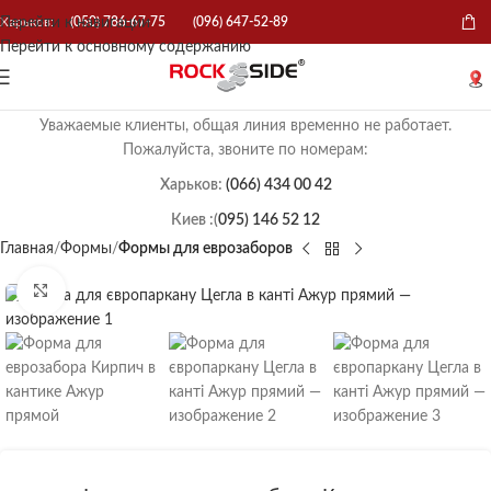
Перейти к навигации
Харьков:
(050) 786-67-75
(096) 647-52-89
Перейти к основному содержанию
Уважаемые клиенты, общая линия временно не работает.
Пожалуйста, звоните по номерам:
Харьков:
(066) 434 00 42
Киев :(
095) 146 52 12
Главная
Формы
Формы для еврозаборов
Нажмите, чтобы увеличить