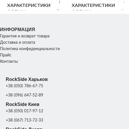
Высота:
Выс
ХАРАКТЕРИСТИКИ
ХАРАКТЕРИСТИКИ
60 см;
6
Толщина:
Толщ
ФОРМЫ
ФОРМЫ
10 см;
1
Вес: 24
Ве
кг
ИНФОРМАЦИЯ
Гарантия и возврат товара
РАЗМЕР ПЛИТЫ
РАЗМЕР ПЛИТЫ
200х 50 см
200х 5
Доставка и оплата
Политика конфиденциальности
Прайс
Стеклопластик +
Стеклопласт
МАТЕРИАЛ
МАТЕРИАЛ
Контакты
металл;
мет
RockSide Харьков
+38 (050) 786-67-75
+38 (096) 647-52-89
RockSide Киев
+38 (050) 017-97-12
+38 (067) 713-72-33