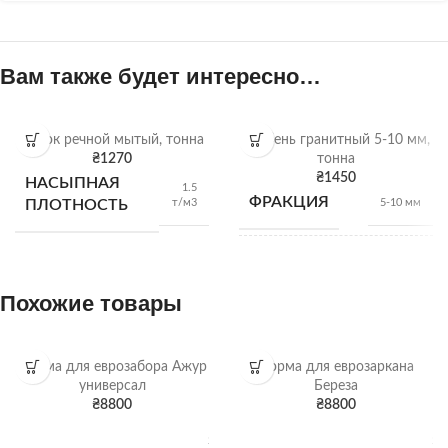
Вам также будет интересно…
Песок речной мытый, тонна
Щебень гранитный 5-10 мм,
₴
1270
тонна
₴
1450
НАСЫПНАЯ
1.5
ФРАКЦИЯ
т/м3
ПЛОТНОСТЬ
5-10 мм
НАСЫПНАЯ
1,28
т/м3
ПЛОТНОСТЬ
Похожие товары
ВИД
Гранитный щебень
Форма для еврозабора Ажур
Форма для еврозаркана
универсал
Береза
₴
8800
₴
8800
Щебень
ОТГРУЗКА
Длина:
Дл
насыпью
240 см;
240