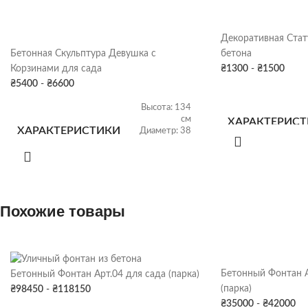
Декоративная Стат
Бетонная Скульптура Девушка с
бетона
Корзинами для сада
₴
1300
-
₴
1500
₴
5400
-
₴
6600
Высота: 134
см
ХАРАКТЕРИС
ХАРАКТЕРИСТИКИ
Диаметр: 38
см
Вес: 153 кг
ПОКРАСКА
ПОКРАСКА
Серая патина
,
ДЕКОРА
Похожие товары
Цвет
ДЕКОРА
СКЛАД
СКЛАД
Харьков
Бетонный Фонтан А
Бетонный Фонтан Арт.04 для сада (парка)
(парка)
₴
98450
-
₴
118150
₴
35000
-
₴
42000