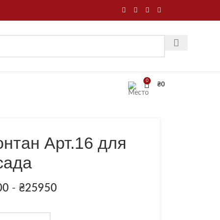
0
₴
0
нтан Арт.16 для
сада
00
-
₴
25950