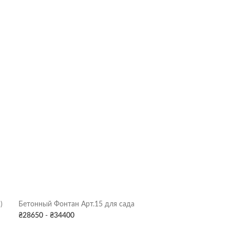
)
Бетонный Фонтан Арт.15 для сада
Бетонный Фонта
₴
28650
-
₴
34400
₴
17150
-
₴
2060