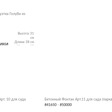
уэтка Голуби из
Высота: 31
см
Длина: 38 см
ТИКИ
Ширина: 19
см
Вес: 10 кг
Серая патина
,
Цвет
Харьков
рт. 10 для сада
Бетонный Фонтан Арт.11 для сада (парка
₴
41650
-
₴
50000