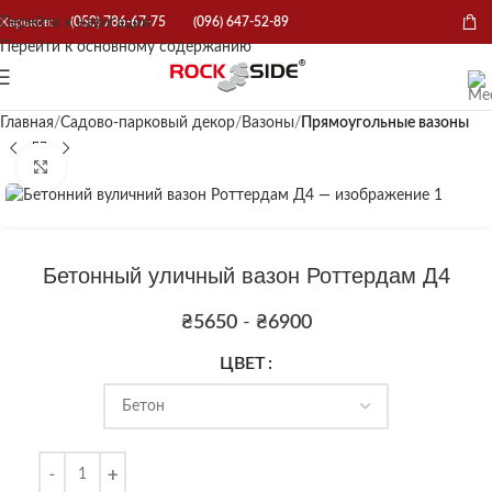
Перейти к навигации
Харьков:
(050) 786-67-75
(096) 647-52-89
Перейти к основному содержанию
Главная
Садово-парковый декор
Вазоны
Прямоугольные вазоны
Нажмите, чтобы увеличить
Бетонный уличный вазон Роттердам Д4
₴
5650
-
₴
6900
ЦВЕТ