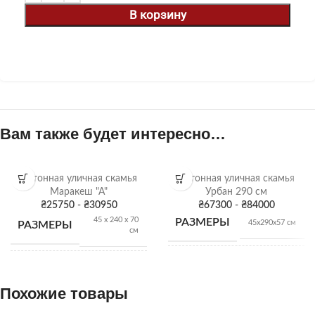
В корзину
Вам также будет интересно…
Бетонная уличная скамья
Бетонная уличная скамья
Маракеш "А"
Урбан 290 см
₴
25750
-
₴
30950
₴
67300
-
₴
84000
45 х 240 х 70
РАЗМЕРЫ
45х290х57 см
РАЗМЕРЫ
см
ВЕС
1250 кг
ВЕС
600 кг
Похожие товары
Бетон
,
Серый