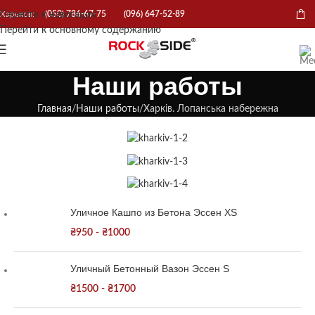
Перейти к навигации
Харьков:
(050) 786-67-75
(096) 647-52-89
Перейти к основному содержанию
Наши работы
Главная
Наши работы
Харків. Лопанська набережна
Уличное Кашпо из Бетона Эссен XS
₴
950
-
₴
1000
Уличный Бетонный Вазон Эссен S
₴
1500
-
₴
1700