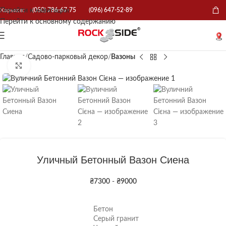
Перейти к навигации
Харьков:
(050) 786-67-75
(096) 647-52-89
Перейти к основному содержанию
Главная
Садово-парковый декор
Вазоны
Нажмите, чтобы увеличить
Уличный Бетонный Вазон Сиена
₴
7300
-
₴
9000
Бетон
Серый гранит