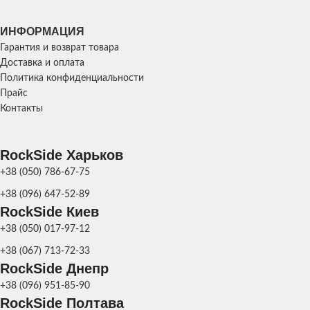
ВЕС
116 кг
ИНФОРМАЦИЯ
ВЕС
158 к
Гарантия и возврат товара
Бетон
,
Серый гранит
,
Доставка и оплата
ЦВЕТ
Черный гранит
,
Политика конфиденциальности
Коричневый гранит
,
Бетон
,
Серый грани
ВАЗОНА
ЦВЕТ
Цвет
Черный грани
Прайс
Коричневый грани
ВАЗОНА
Контакты
Цве
RockSide Харьков
+38 (050) 786-67-75
+38 (096) 647-52-89
RockSide Киев
+38 (050) 017-97-12
+38 (067) 713-72-33
RockSide Днепр
+38 (096) 951-85-90
RockSide Полтава