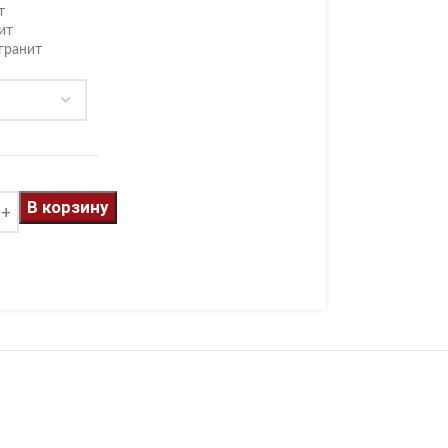
т
ит
гранит
В корзину