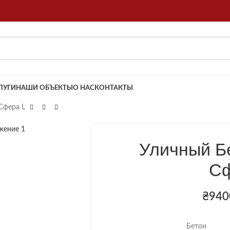
ЛУГИ
НАШИ ОБЪЕКТЫ
О НАС
КОНТАКТЫ
Сфера L
Уличный Б
Сф
₴
940
Бетон