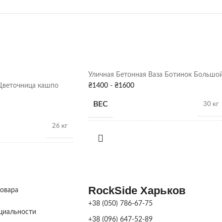
Уличная Бетонная Ваза Ботинок Большо
Цветочница кашпо
₴
1400
-
₴
1600
ВЕС
30 кг
26 кг
РАЗМЕРЫ
35 х 50 х 25 см
25 х 37 х 30 см
ПОКРАСКА
Серая патина
,
Цвет
ДЕКОРА
RockSide Харьков
товара
Серая патина
,
Цвет
+38 (050) 786-67-75
циальности
+38 (096) 647-52-89