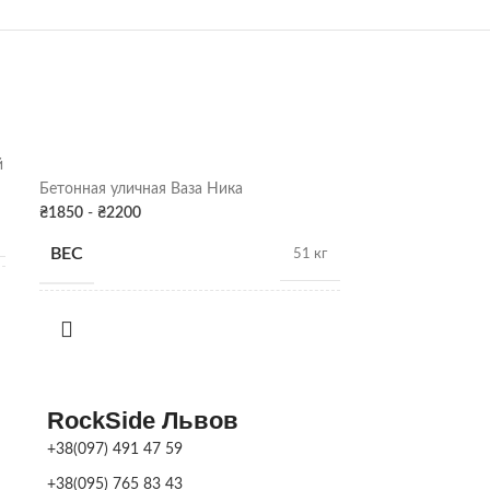
й
Бетонная Ваза 
Бетонная уличная Ваза Ника
₴
1850
-
₴
2200
₴
1850
-
₴
2200
ВЕС
ВЕС
51 кг
РАЗМЕРЫ
РАЗМЕРЫ
38см х 46-76Д
ПОКРАСКА
ПОКРАСКА
ДЕКОРА
Серая патина
,
RockSide Львов
Цвет
ДЕКОРА
+38(097) 491 47 59
+38(095) 765 83 43