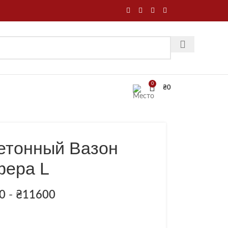
0
₴
0
етонный Вазон
ера L
0
-
₴
11600