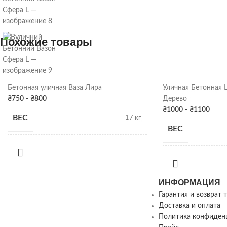
Похожие товары
Бетонная уличная Ваза Лира
Уличная Бетонная 
₴
750
-
₴
800
Дерево
₴
1000
-
₴
1100
ВЕС
17 кг
ВЕС
РАЗМЕРЫ
27см х 35Д
РАЗМЕРЫ
ИНФОРМАЦИЯ
ПОКРАСКА
Серая патина
,
Цвет
ДЕКОРА
ПОКРАСКА
Гарантия и возврат 
ДЕКОРА
Доставка и оплата
Политика конфиден