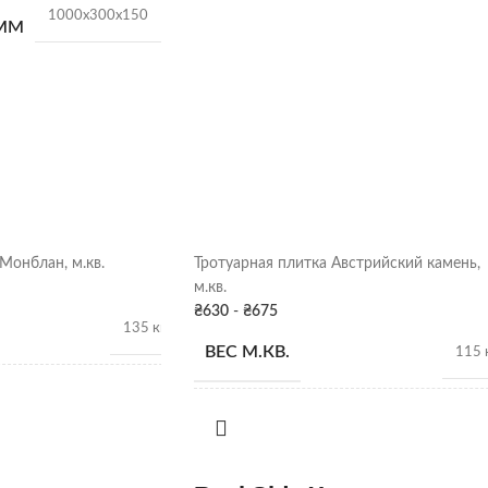
1000х300х150
 ММ
ДДОНЕ
18 шт.
90 кг/шт
Серый
Монблан, м.кв.
Тротуарная плитка Австрийский камень,
м.кв.
Харьков
₴
630
-
₴
675
135 кг
ВЕС М.КВ.
115 
ДДОНЕ
12 м.кв.
КОЛ-ВО В ПОДДОНЕ
14,3 
ТКИ
h 60 мм