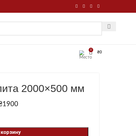
0
₴
0
лита 2000×500 мм
₴
1900
 корзину