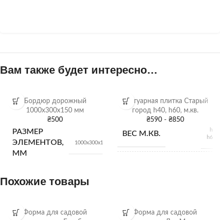
Вам также будет интересно…
Бордюр дорожный
Тротуарная плитка Старый
1000х300х150 мм
город h40, h60, м.кв.
₴
500
₴
590
-
₴
850
h40 
РАЗМЕР
ВЕС М.КВ.
h60 м
ЭЛЕМЕНТОВ,
1000х300х150
ММ
h40
КОЛ-ВО В
Похожие товары
h60
ПОДДОНЕ
КОЛ-ВО В
18
шт.
ПОДДОНЕ
Форма для садовой
Форма для садовой
ВЫСОТА ПЛИТКИ
h 40м