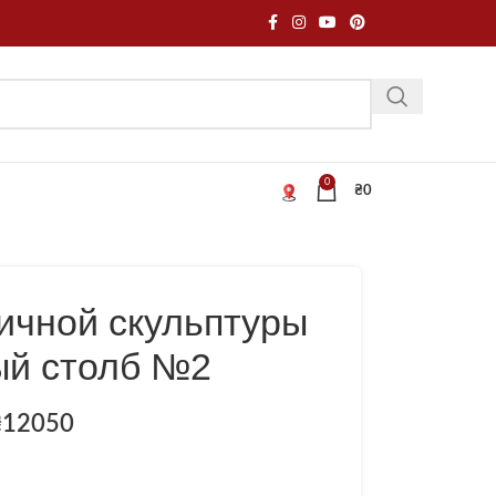
0
₴
0
ичной скульптуры
й столб №2
₴
12050