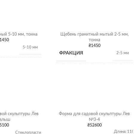
ый 5-10 мм, тонна
Щебень гранитный мытый 2-5 мм,
1450
тонна
₴
1450
5-10 мм
ФРАКЦИЯ
2-5 мм
1,28 т/
НАСЫПНАЯ
м3
1,28 т/
м3
ПЛОТНОСТЬ
Гранитный щебень
ВИД
Гранитный щебень
Щебень насыпью
вой скульптуры Лев
Форма для садовой скульптуры Лев
ОТГРУЗКА
Щебень насыпью
алыш
№3-4
5100
₴
52600
Длина: 11
Стеклопластик