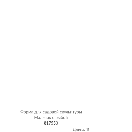
Форма для садовой скульптуры
Форма для ул
Мальчик с рыбой
₴
17550
0
Длина: 40