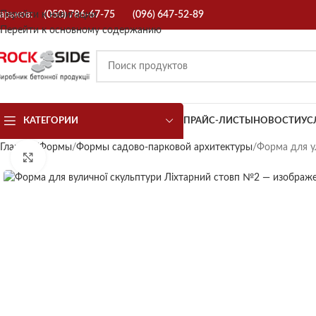
арьков:
Перейти к навигации
(050) 786-67-75
(096) 647-52-89
Перейти к основному содержанию
КАТЕГОРИИ
ПРАЙС-ЛИСТЫ
НОВОСТИ
УС
Главная
Формы
Формы садово-парковой архитектуры
Форма для у
Нажмите, чтобы увеличить