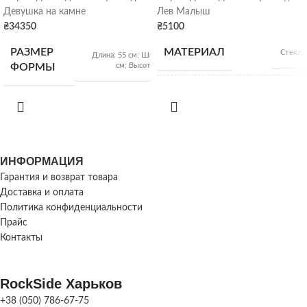
Девушка на камне
Лев Малыш
₴
34350
₴
5100
РАЗМЕР
МАТЕРИАЛ
Стекло
Длина: 55 см; Ширина: 35
см; Высота: 100 см
ФОРМЫ
Длина
ХАРАКТЕРИСТИКИ
Шир
ВЕС ФОРМЫ
15 кг
см; Вы
ФОРМЫ
см; Ве
РАЗМЕР
35х30х70
ИНФОРМАЦИЯ
ХАРАКТЕРИСТИКИ
см
СКУЛЬПТУРЫ
24х2
Гарантия и возврат товара
СКУЛЬПТУРЫ
Ве
Доставка и оплата
Политика конфиденциальности
ВЕС СКУЛЬПТУРЫ
46 кг
Прайс
ПРОИЗВОДИТЕЛЬНОСТЬ
Контакты
1
ПРОИЗВОДИТЕЛЬНОСТЬ
шт/
день;
RockSide Харьков
+38 (050) 786-67-75