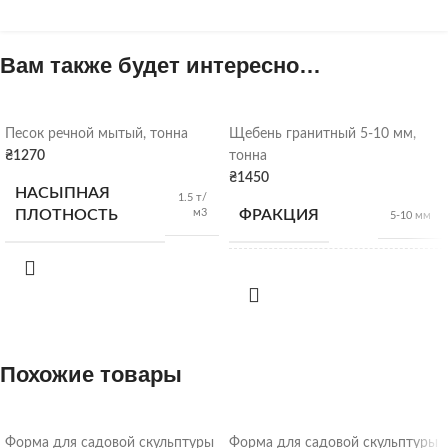
Вам также будет интересно…
Песок речной мытый, тонна
Щебень гранитный 5-10 мм,
₴
1270
тонна
₴
1450
НАСЫПНАЯ
1.5 т/
м3
ПЛОТНОСТЬ
ФРАКЦИЯ
5-10 мм
НАСЫПНАЯ
1,28
т/м3
ПЛОТНОСТЬ
ВИД
Похожие товары
Гранитный щебень
Щебень
ОТГРУЗКА
Форма для садовой скульптуры
Форма для садовой скульптуры
насыпью