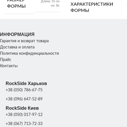
РАЗМЕР
Длина: 55 см; Ширина: 35
Ш
ХАРАКТЕРИСТИКИ
см; Высота: 100 см
ФОРМЫ
см
ФОРМЫ
18
ВЕС ФОРМЫ
15 кг
ХАРАКТЕРИСТИКИ
ИНФОРМАЦИЯ
45х3
СКУЛЬПТУРЫ
Гарантия и возврат товара
В
РАЗМЕР
35х30х70
Доставка и оплата
см
СКУЛЬПТУРЫ
Политика конфиденциальности
Прайс
ПРОИЗВОДИТЕЛЬНОСТ
Контакты
ВЕС СКУЛЬПТУРЫ
46 кг
МАТЕРИАЛ
RockSide Харьков
Стекло
1
п
ФОРМЫ
ПРОИЗВОДИТЕЛЬНОСТЬ
шт/
+38 (050) 786-67-75
день;
+38 (096) 647-52-89
RockSide Киев
МАТЕРИАЛ
Стеклопластик +
+38 (050) 017-97-12
полиуретан
ФОРМЫ
+38 (067) 713-72-33