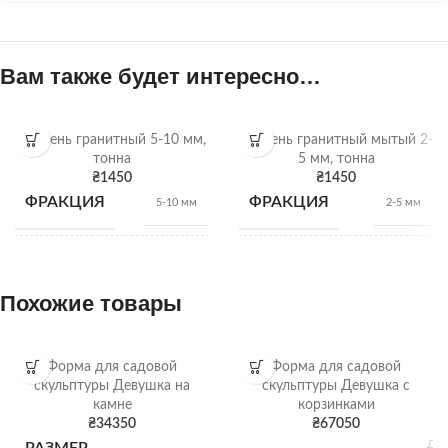
Вам также будет интересно…
Щебень гранитный 5-10 мм,
Щебень гранитный мытый 2-
тонна
5 мм, тонна
₴
1450
₴
1450
ФРАКЦИЯ
ФРАКЦИЯ
5-10 мм
2-5 мм
НАСЫПНАЯ
НАСЫПНАЯ
1,28
1,28
т/м3
т/м3
ПЛОТНОСТЬ
ПЛОТНОСТЬ
Похожие товары
ВИД
ВИД
Гранитный щебень
Гранитный щебень
Форма для садовой
Форма для садовой
скульптуры Девушка на
скульптуры Девушка с
камне
корзинками
Щебень
Щебень
ОТГРУЗКА
ОТГРУЗКА
₴
34350
₴
67050
насыпью
насыпью
Дли