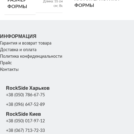
РАЗМЕР
Длина: 55 см; Ширина: 35
см
ФОРМЫ
см; Высота: 100 см
ФОРМЫ
10
ВЕС ФОРМЫ
15 кг
ХАРАКТЕРИСТИКИ
60х
СКУЛЬПТУРЫ
ИНФОРМАЦИЯ
Ве
Гарантия и возврат товара
РАЗМЕР
35х30х70
Доставка и оплата
см
СКУЛЬПТУРЫ
Политика конфиденциальности
ПРОИЗВОДИТЕЛЬНОСТ
Прайс
Контакты
ВЕС СКУЛЬПТУРЫ
46 кг
МАТЕРИАЛ
Стекло
п
RockSide Харьков
ФОРМЫ
1
ПРОИЗВОДИТЕЛЬНОСТЬ
шт/
+38 (050) 786-67-75
день;
+38 (096) 647-52-89
RockSide Киев
МАТЕРИАЛ
Стеклопластик +
+38 (050) 017-97-12
полиуретан
ФОРМЫ
+38 (067) 713-72-33