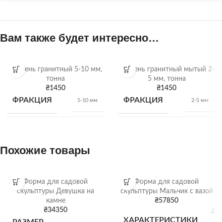
Вам также будет интересно…
Щебень гранитный 5-10 мм,
Щебень гранитный мытый 2-
тонна
5 мм, тонна
₴
1450
₴
1450
ФРАКЦИЯ
ФРАКЦИЯ
5-10 мм
2-5 мм
НАСЫПНАЯ
НАСЫПНАЯ
1,28
1,28
т/м3
т/м3
ПЛОТНОСТЬ
ПЛОТНОСТЬ
Похожие товары
ВИД
ВИД
Гранитный щебень
Гранитный щебень
Форма для садовой
Форма для садовой
скульптуры Девушка на
скульптуры Мальчик с вазой
камне
₴
57850
Щебень
Щебень
ОТГРУЗКА
ОТГРУЗКА
₴
34350
Дли
насыпью
насыпью
Ш
ХАРАКТЕРИСТИКИ