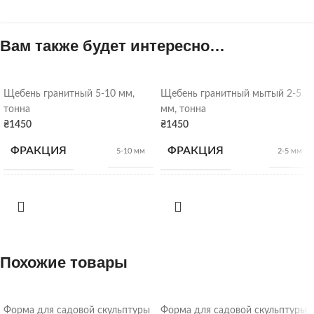
Вам также будет интересно…
Щебень гранитный 5-10 мм,
Щебень гранитный мытый 2-5
тонна
мм, тонна
₴
1450
₴
1450
ФРАКЦИЯ
ФРАКЦИЯ
5-10 мм
2-5 мм
НАСЫПНАЯ
НАСЫПНАЯ
1,28
1,28
т/м3
т/м3
ПЛОТНОСТЬ
ПЛОТНОСТЬ
ВИД
ВИД
Похожие товары
Гранитный щебень
Гранитный щебень
Щебень
Щебень
ОТГРУЗКА
ОТГРУЗКА
Форма для садовой скульптуры
Форма для садовой скульптуры
насыпью
насыпью