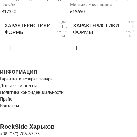
Голуби
Мальчик с кувшином
₴
17350
₴
19650
Длина: 55 см;
Длина
ХАРАКТЕРИСТИКИ
ХАРАКТЕРИСТИКИ
Ширина: 25
Шир
см; Высота: 40
см; Вы
ФОРМЫ
ФОРМЫ
см; Вес: 7 кг
см; Ве
Размер:
ХАРАКТЕРИСТИКИ
ХАРАКТЕРИСТИКИ
38х20х32 см;
27х2
СКУЛЬПТУРЫ
СКУЛЬПТУРЫ
Вес: 5 кг
Ве
ИНФОРМАЦИЯ
Гарантия и возврат товара
1
ПРОИЗВОДИТЕЛЬНОСТЬ
ПРОИЗВОДИТЕЛЬНОСТЬ
шт/
Доставка и оплата
день
Политика конфиденциальности
Прайс
Контакты
МАТЕРИАЛ
МАТЕРИАЛ
Стеклопластик +
Стеклопл
полиуретан
пол
ФОРМЫ
ФОРМЫ
RockSide Харьков
+38 (050) 786-67-75