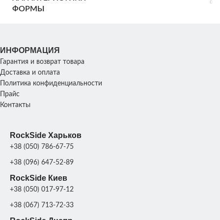
см; 
см; Высота:
ФОРМЫ
100 см; Вес:
30 кг
ХАРАКТЕРИСТИКИ
25х
СТОЛБА
В
Размер:
ХАРАКТЕРИСТИКИ
ИНФОРМАЦИЯ
83х26х72 см;
СКУЛЬПТУРЫ
Гарантия и возврат товара
Вес: 120 кг
Доставка и оплата
МАТЕРИАЛ
Стеклопластик
Политика конфиденциальности
1
Прайс
ПРОИЗВОДИТЕЛЬНОСТЬ
шт/
день
Контакты
ПРОИЗВОДИТЕЛЬНОСТ
Стеклопластик +
МАТЕРИАЛ
RockSide Харьков
полиуретан
,
ФОРМЫ
+38 (050) 786-67-75
Стеклопластик + силикон
+38 (096) 647-52-89
RockSide Киев
+38 (050) 017-97-12
+38 (067) 713-72-33