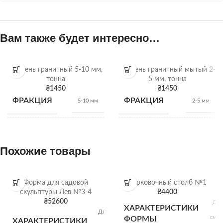
Вам также будет интересно…
Щебень гранитный 5-10 мм,
Щебень гранитный мытый 2-
тонна
5 мм, тонна
₴
1450
₴
1450
ФРАКЦИЯ
ФРАКЦИЯ
5-10 мм
2-5 мм
НАСЫПНАЯ
НАСЫПНАЯ
1,28
1,28
т/м3
т/м3
ПЛОТНОСТЬ
ПЛОТНОСТЬ
Похожие товары
ВИД
ВИД
Гранитный щебень
Гранитный щебень
Форма для садовой
Парковочный столб №1
скульптуры Лев №3-4
₴
4400
₴
52600
Дли
ХАРАКТЕРИСТИКИ
Щебень
Щебень
ОТГРУЗКА
ОТГРУЗКА
Ш
Длина: 110 см;
насыпью
насыпью
см; 
ФОРМЫ
Ширина: 40
ХАРАКТЕРИСТИКИ