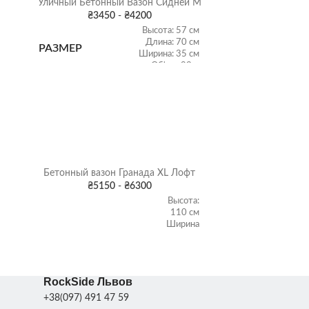
Уличный Бетонный Вазон Сидней М
₴
3450
-
₴
4200
Высота: 57 см
Длина: 70 см
РАЗМЕР
Ширина: 35 см
Об'ем: 83 л
ВЕС
130 кг
Бетон
,
Серый гранит
,
ЦВЕТ
Черный гранит
,
Бетонный вазон Гранада XL Лофт
Уличный Бе
Коричневый гранит
,
ВАЗОНА
₴
5150
-
₴
6300
Цвет
₴
8
Высота:
110 см
Ширина
верхняя:
55 см
ХАРАКТЕРИСТИКИ
Ширина
ХАРАКТЕР
нижняя:
RockSide Львов
35 см
Об'ем:
+38(097) 491 47 59
134 л