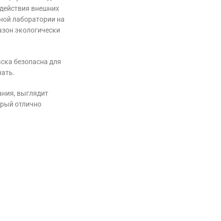
здействия внешних
ной лаборатории на
Вазон экологически
аска безопасна для
вать.
ания, выглядит
орый отлично