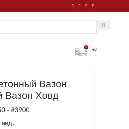
0
₴
0
етонный Вазон
й Вазон Ховд
50
-
₴
3900
ВИД