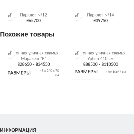
Парклет №12
Парклет №14
₴
65700
₴
39750
Похожие товары
Бетонная уличная скамья
Бетонная уличная скамья
Маракеш "Б"
Урбан 410 см
₴
28650
-
₴
34550
₴
88500
-
₴
110500
45 х 240 х 70
РАЗМЕРЫ
45х410х57 см
РАЗМЕРЫ
см
ВЕС
1815 кг
ВЕС
550 кг
Бетон
,
Серый
Бетон
,
Серый
ЦВЕТ
гранит
,
Черный
ЦВЕТ
гранит
,
Черный
гранит
,
Цвет
гранит
,
Цвет
ИНФОРМАЦИЯ