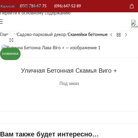
Перейти к навигации
Харьков:
(050) 786-67-75
(096) 647-52-89
Перейти к основному содержанию
Главная
Садово-парковый декор
Скамейки бетонные
Нажмите, чтобы увеличить
НОВИНКА
Уличная Бетонная Скамья Виго +
Под заказ
Вам также будет интересно…