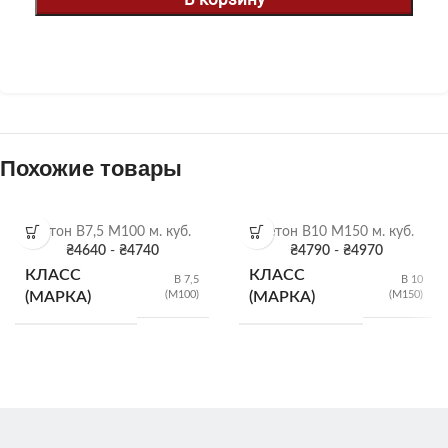
Похожие товары
Бетон В7,5 М100 м. куб.
Бетон В10 М150 м. куб.
₴
4640
-
₴
4740
₴
4790
-
₴
4970
КЛАСС
КЛАСС
B 7,5
B 10
(М100)
(М150)
(МАРКА)
(МАРКА)
Р2
Р2
(5-9
(5-9
см)
,
см)
,
Р3
Р3
(10-
(10-
ПОДВИЖНОСТЬ
ПОДВИЖНОСТЬ
15
15