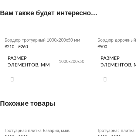
Вам также будет интересно…
Бордюр тротуарный 1000х200х50 мм
Бордюр дорожный
₴
210
-
₴
260
₴
500
РАЗМЕР
РАЗМЕР
1000х200х50
ЭЛЕМЕНТОВ, ММ
ЭЛЕМЕНТОВ,
КОЛ-ВО В ПОДДОНЕ
КОЛ-ВО В ПО
66 шт.
Похожие товары
ВЕС
ВЕС
24 кг/шт
Серый
,
Красный
,
Оливковый
,
ЦВЕТ
ЦВЕТ
Коричневый
,
Чёрный
Тротуарная плитка Бавария, м.кв.
Тротуарная плитка 