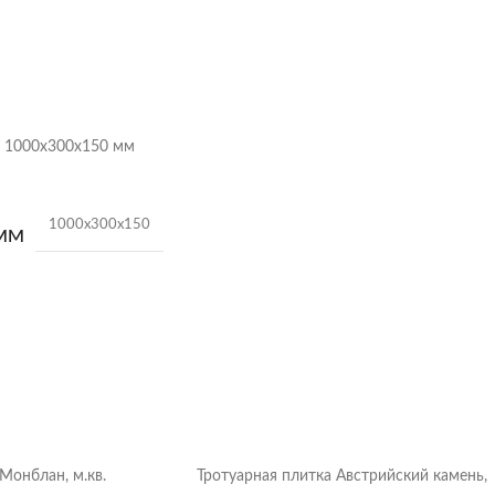
 1000х300х150 мм
1000х300х150
 ММ
ДДОНЕ
18 шт.
90 кг/шт
Серый
Монблан, м.кв.
Тротуарная плитка Австрийский камень,