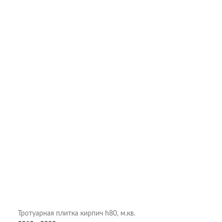
Тротуарная плитка кирпич h80, м.кв.
Тротуарная пли