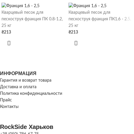
ВЕС
27 кг/шт
Кварцевый песок для
Кварцевый песок для
Бетон
,
Серый грани
ЦВЕТ
Черный грани
пескоструя фракция ПК 0.8-1.2,
пескоструя фракция ПК1.6 - 2.5,
РАСХОД
8,5 шт/м.кв.
Коричневый грани
ВАЗОНА
25 кг
25 кг
Цве
₴
213
₴
213
СКЛАД
Харьков
ИНФОРМАЦИЯ
Гарантия и возврат товара
Доставка и оплата
Политика конфиденциальности
Прайс
Контакты
RockSide Харьков