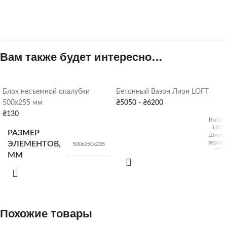
Вам также будет интересно…
Блок несъемной опалубки
Бетонный Вазон Лион LOFT
500х255 мм
₴
5050
-
₴
6200
₴
130
Высота
110 с
РАЗМЕР
Ширин
ЭЛЕМЕНТОВ,
верхняя
500х250х235
55 с
ХАРАКТЕРИСТИКИ
ММ
Ширин
нижняя
35 с
Об'ем
КОЛ-ВО В
134 
32
шт.
ПОДДОНЕ
Похожие товары
ВЕС
218 к