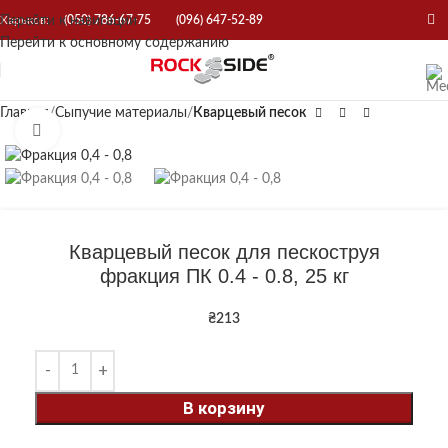
Перейти к навигации
Харьков:
(050) 786-67-75
(096) 647-52-89
Перейти к основному содержанию
Главная
Сыпучие материалы
Кварцевый песок
Нажмите, чтобы увеличить
Кварцевый песок для пескоструя
фракция ПК 0.4 - 0.8, 25 кг
₴
213
В корзину