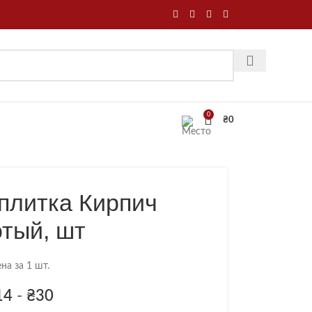
0
₴
0
плитка Кирпич
отый, шт
на за 1 шт.
14
-
₴
30