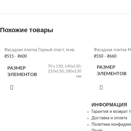
Похожие товары
Фасадная плитка Горный пласт, м.кв.
Фасадная плитка Ма
₴
515
-
₴
600
₴
550
-
₴
660
70 х 130; 140х130;
РАЗМЕР
РАЗМЕР
210х130; 280х130
ЭЛЕМЕНТОВ
ЭЛЕМЕНТОВ
мм
НА ПОДДОНЕ
ВЕС 1 М2
45
ИНФОРМАЦИЯ
ВЕС
Гарантия и возврат 
НА ПОДДОНЕ
10 м2
Доставка и оплата
Политика конфиден
ЦВЕТ