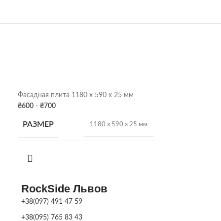
Фасадная плита
Фасадная плита 1180 х 590 х 25 мм
₴
690
₴
600
-
₴
700
РАЗМЕР
РАЗМЕР
1180 х 590 х 25 мм
ВЕС
ВЕС
35 кг
НА ПОДДО
RockSide Львов
НА ПОДДОНЕ
10 шт.
+38(097) 491 47 59
+38(095) 765 83 43
ЦВЕТ