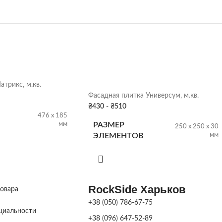
трикс, м.кв.
Фасадная плитка Универсум, м.кв.
₴
430
-
₴
510
476 х 185
мм
РАЗМЕР
250 х 250 х 30
мм
ЭЛЕМЕНТОВ
16 м2
НА ПОДДОНЕ
10 м2
RockSide Харьков
товара
60 кг/м.кв.
ВЕС
30 кг/м.кв.
+38 (050) 786-67-75
циальности
+38 (096) 647-52-89