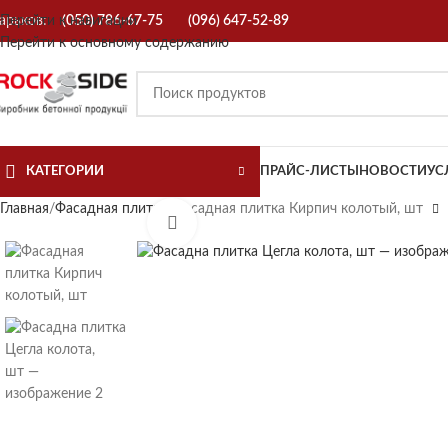
арьков:
Перейти к навигации
(050) 786-67-75
(096) 647-52-89
Перейти к основному содержанию
КАТЕГОРИИ
ПРАЙС-ЛИСТЫ
НОВОСТИ
УС
Главная
Фасадная плитка
Фасадная плитка Кирпич колотый, шт
Нажмите, чтобы увеличить