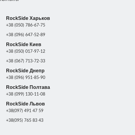
ЦВЕТ
Черный гранит
,
Коричневый гранит
,
Бетон
,
Серый гра
ВАЗОНА
ЦВЕТ
Цвет
Черный гра
Коричневый гра
ВАЗОНА
RockSide Харьков
Ц
+38 (050) 786-67-75
+38 (096) 647-52-89
RockSide Киев
+38 (050) 017-97-12
+38 (067) 713-72-33
RockSide Днепр
+38 (096) 951-85-90
RockSide Полтава
+38 (099) 130-11-08
RockSide Львов
+38(097) 491 47 59
+38(095) 765 83 43