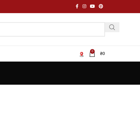
0
₴
0