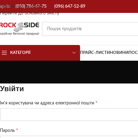
арків:
Перейти до навігації
(050) 786-67-75
(096) 647-52-89
Перейти до основного змісту
КАТЕГОРІЇ
ПРАЙС-ЛИСТИ
НОВИНИ
ПОС
Увійти
*
Ім'я користувача чи адреса електронної пошти
*
Пароль